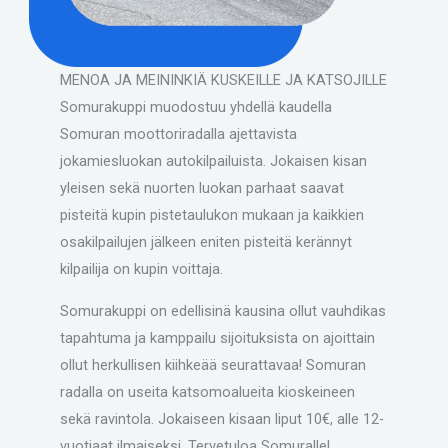
MENOA JA MEININKIÄ KUSKEILLE JA KATSOJILLE
Somurakuppi muodostuu yhdellä kaudella
Somuran moottoriradalla ajettavista
jokamiesluokan autokilpailuista. Jokaisen kisan
yleisen sekä nuorten luokan parhaat saavat
pisteitä kupin pistetaulukon mukaan ja kaikkien
osakilpailujen jälkeen eniten pisteitä kerännyt
kilpailija on kupin voittaja.
Somurakuppi on edellisinä kausina ollut vauhdikas
tapahtuma ja kamppailu sijoituksista on ajoittain
ollut herkullisen kiihkeää seurattavaa! Somuran
radalla on useita katsomoalueita kioskeineen
sekä ravintola. Jokaiseen kisaan liput 10€, alle 12-
vuotiaat ilmaiseksi. Tervetuloa Somuralle!