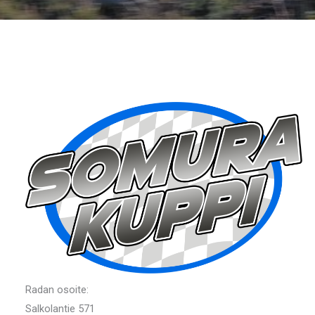
Radan osoite:
Salkolantie 571